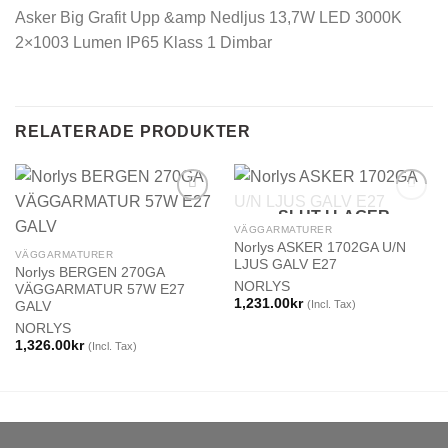
Asker Big Grafit Upp &amp Nedljus 13,7W LED 3000K
2×1003 Lumen IP65 Klass 1 Dimbar
RELATERADE PRODUKTER
SLUT I LAGER
VÄGGARMATURER
Norlys ASKER 1702GA U/N
VÄGGARMATURER
LJUS GALV E27
Norlys BERGEN 270GA
NORLYS
VÄGGARMATUR 57W E27
1,231.00
kr
(Incl. Tax)
GALV
NORLYS
1,326.00
kr
(Incl. Tax)