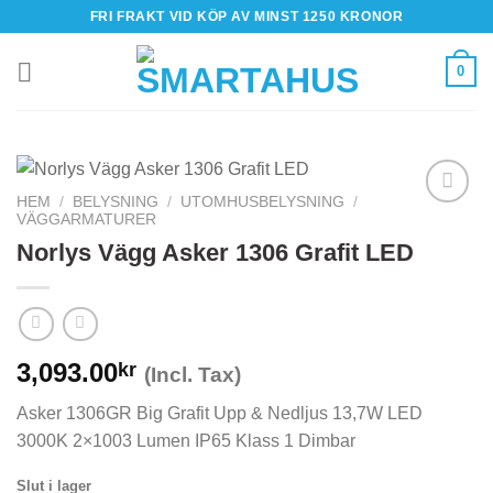
Skip
FRI FRAKT VID KÖP AV MINST 1250 KRONOR
to
content
0
HEM
/
BELYSNING
/
UTOMHUSBELYSNING
/
VÄGGARMATURER
Norlys Vägg Asker 1306 Grafit LED
3,093.00
kr
(Incl. Tax)
Asker 1306GR Big Grafit Upp & Nedljus 13,7W LED
3000K 2×1003 Lumen IP65 Klass 1 Dimbar
Slut i lager