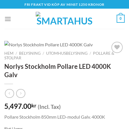
Skip
FRI FRAKT VID KÖP AV MINST 1250 KRONOR
to
content
0
HEM
/
BELYSNING
/
UTOMHUSBELYSNING
/
POLLARE &
STOLPAR
Norlys Stockholm Pollare LED 4000K
Galv
5,497.00
kr
(Incl. Tax)
Pollare Stockholm 850mm LED-modul Galv. 4000K
Slut i lager