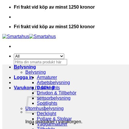
Skip
Fri frakt vid köp av minst 1250 kronor
to
content
Fri frakt vid köp av minst 1250 kronor
Sök
efter:
Belysning
Belysning
Logga in
Armaturer
Arbetsbelysning
Varukorg /
Downlights
0.00
kr
0
Drivdon & Tillbehör
sensorbelysning
Spotlights
Utomhusbelysning
Decklight
Pollare & Stolpar
Inga produkter i varukorgen.
Väggarmaturer