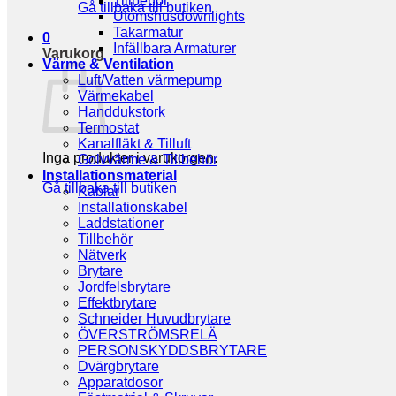
Tillbehör
Gå tillbaka till butiken
Utomshusdownlights
Takarmatur
0
Infällbara Armaturer
Varukorg
Värme & Ventilation
Luft/Vatten värmepump
Värmekabel
Handdukstork
Termostat
Kanalfläkt & Tilluft
Inga produkter i varukorgen.
Golvvärme & Tillbehör
Installationsmaterial
Gå tillbaka till butiken
Kablar
Installationskabel
Laddstationer
Tillbehör
Nätverk
Brytare
Jordfelsbrytare
Effektbrytare
Schneider Huvudbrytare
ÖVERSTRÖMSRELÄ
PERSONSKYDDSBRYTARE
Dvärgbrytare
Apparatdosor