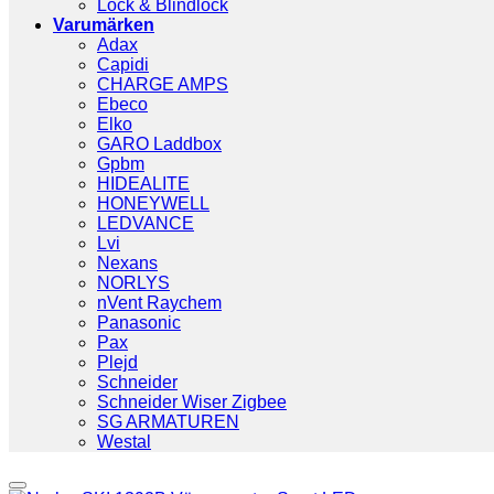
Lock & Blindlock
Varumärken
Adax
Capidi
CHARGE AMPS
Ebeco
Elko
GARO Laddbox
Gpbm
HIDEALITE
HONEYWELL
LEDVANCE
Lvi
Nexans
NORLYS
nVent Raychem
Panasonic
Pax
Plejd
Schneider
Schneider Wiser Zigbee
SG ARMATUREN
Westal