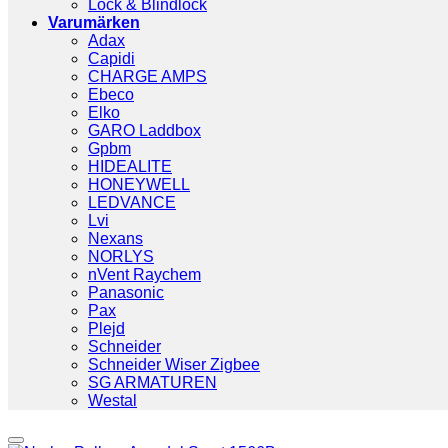
Lock & Blindlock
Varumärken
Adax
Capidi
CHARGE AMPS
Ebeco
Elko
GARO Laddbox
Gpbm
HIDEALITE
HONEYWELL
LEDVANCE
Lvi
Nexans
NORLYS
nVent Raychem
Panasonic
Pax
Plejd
Schneider
Schneider Wiser Zigbee
SG ARMATUREN
Westal