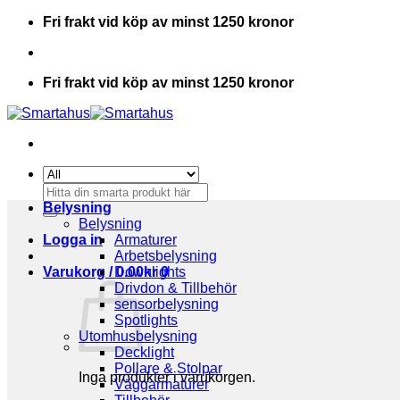
Skip
Fri frakt vid köp av minst 1250 kronor
to
content
Fri frakt vid köp av minst 1250 kronor
Sök
efter:
Belysning
Belysning
Logga in
Armaturer
Arbetsbelysning
Varukorg /
Downlights
0.00
kr
0
Drivdon & Tillbehör
sensorbelysning
Spotlights
Utomhusbelysning
Decklight
Pollare & Stolpar
Inga produkter i varukorgen.
Väggarmaturer