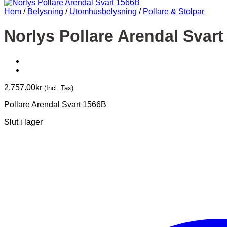
Hem
/
Belysning
/
Utomhusbelysning
/
Pollare & Stolpar
Norlys Pollare Arendal Svar
2,757.00
kr
(Incl. Tax)
Pollare Arendal Svart 1566B
Slut i lager