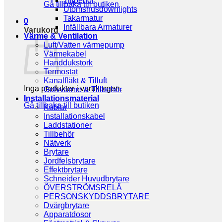
Tillbehör
Gå tillbaka till butiken
Utomshusdownlights
Takarmatur
0
Infällbara Armaturer
Varukorg
Värme & Ventilation
Luft/Vatten värmepump
Värmekabel
Handdukstork
Termostat
Kanalfläkt & Tilluft
Inga produkter i varukorgen.
Golvvärme & Tillbehör
Installationsmaterial
Gå tillbaka till butiken
Kablar
Installationskabel
Laddstationer
Tillbehör
Nätverk
Brytare
Jordfelsbrytare
Effektbrytare
Schneider Huvudbrytare
ÖVERSTRÖMSRELÄ
PERSONSKYDDSBRYTARE
Dvärgbrytare
Apparatdosor