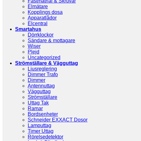
Fästmatrial & Skruvar
Elmätare
Kopplings dosa
Apparatlådor
Elcentral
Smartahus
Dörrklockor
Sändare & mottagare
Wiser
Plejd
Uncategorized
Strömställare & Vägguttag
Ljusreglering
Dimmer Trafo
Dimmer
Antennuttag
Vägguttag
Strömställare
Uttag Tak
Ramar
Bordsenheter
Schneider EXXACT Dosor
Lamputtag
Timer Uttag
Rörelsedetektor