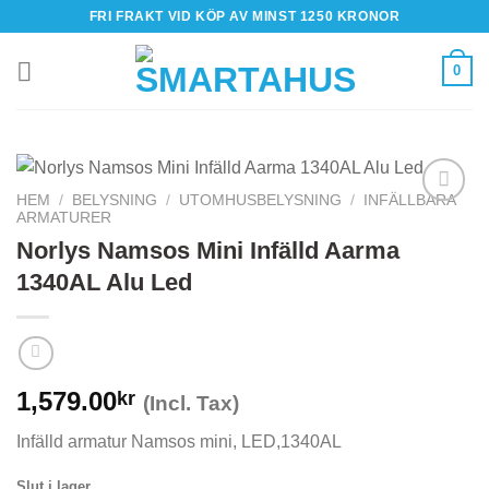
Skip
FRI FRAKT VID KÖP AV MINST 1250 KRONOR
to
content
0
HEM
/
BELYSNING
/
UTOMHUSBELYSNING
/
INFÄLLBARA
ARMATURER
Norlys Namsos Mini Infälld Aarma
1340AL Alu Led
1,579.00
kr
(Incl. Tax)
Infälld armatur Namsos mini, LED,1340AL
Slut i lager