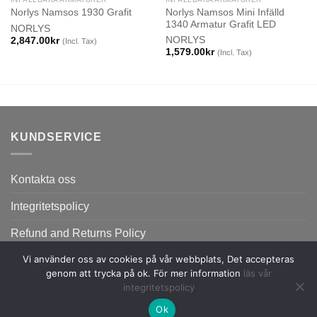
Norlys Namsos Mini Infälld
Norlys Namsos 1930 Grafit
1340 Armatur Grafit LED
NORLYS
NORLYS
2,847.00
kr
(Incl. Tax)
1,579.00
kr
(Incl. Tax)
KUNDSERVICE
Kontakta oss
Integritetspolicy
Refund and Returns Policy
Vi använder oss av cookies på vår webbplats, Det accepteras
genom att trycka på ok. För mer information
läs vår
integritetspolicy
Ok
Copyright 2026 ©
Flatsome Theme.