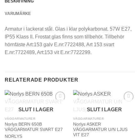
BESKRIVNING
VARUMÄRKE
Armatur i lackerat stål. Glas i klar polykarbonat. 57W E27,
IP55 Klass II. Frostat glas finns som tillbehör. Tillbehör
hörnfäste Art:153 galv E.nr:7722488, Art 153 svart
E.nr:7722489, Art:153 vit E.nr:7722299.
RELATERADE PRODUKTER
SLUT I LAGER
SLUT I LAGER
VÄGGARMATURER
VÄGGARMATURER
Norlys BERN 650B
Norlys ASKER
VÄGGARMATUR SVART E27
VÄGGARMATUR U/N LJUS
VIT E27
NORLYS