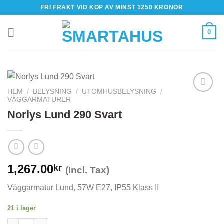
Skip
FRI FRAKT VID KÖP AV MINST 1250 KRONOR
to
content
0
HEM
/
BELYSNING
/
UTOMHUSBELYSNING
/
VÄGGARMATURER
Norlys Lund 290 Svart
1,267.00
kr
(Incl. Tax)
Väggarmatur Lund, 57W E27, IP55 Klass II
21 i lager
Norlys Lund 290 Svart mängd