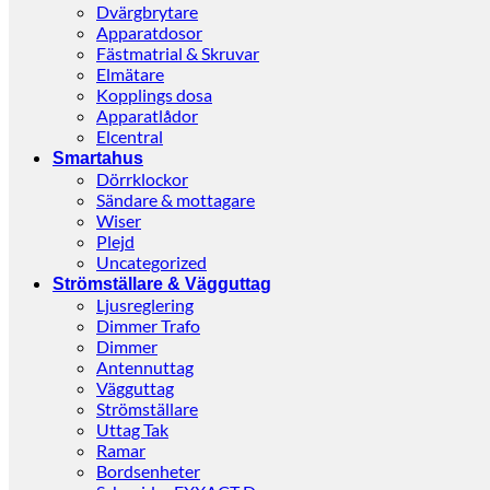
Dvärgbrytare
Apparatdosor
Fästmatrial & Skruvar
Elmätare
Kopplings dosa
Apparatlådor
Elcentral
Smartahus
Dörrklockor
Sändare & mottagare
Wiser
Plejd
Uncategorized
Strömställare & Vägguttag
Ljusreglering
Dimmer Trafo
Dimmer
Antennuttag
Vägguttag
Strömställare
Uttag Tak
Ramar
Bordsenheter