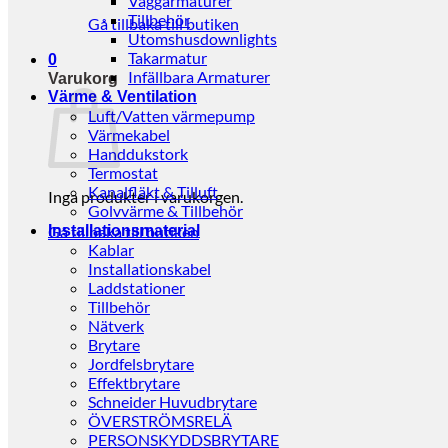
Väggarmaturer
Tillbehör
Gå tillbaka till butiken
Utomshusdownlights
Takarmatur
0
Infällbara Armaturer
Varukorg
Värme & Ventilation
Luft/Vatten värmepump
Värmekabel
Handdukstork
Termostat
Kanalfläkt & Tilluft
Inga produkter i varukorgen.
Golvvärme & Tillbehör
Gå tillbaka till butiken
Installationsmaterial
Kablar
Installationskabel
Laddstationer
Tillbehör
Nätverk
Brytare
Jordfelsbrytare
Effektbrytare
Schneider Huvudbrytare
ÖVERSTRÖMSRELÄ
PERSONSKYDDSBRYTARE