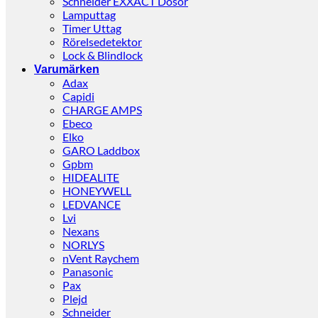
Schneider EXXACT Dosor
Lamputtag
Timer Uttag
Rörelsedetektor
Lock & Blindlock
Varumärken
Adax
Capidi
CHARGE AMPS
Ebeco
Elko
GARO Laddbox
Gpbm
HIDEALITE
HONEYWELL
LEDVANCE
Lvi
Nexans
NORLYS
nVent Raychem
Panasonic
Pax
Plejd
Schneider