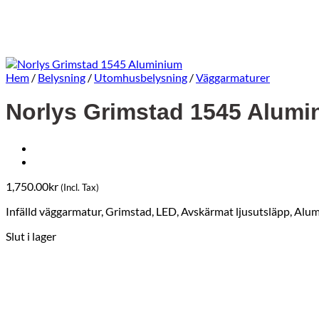
Hem
/
Belysning
/
Utomhusbelysning
/
Väggarmaturer
Norlys Grimstad 1545 Alumi
1,750.00
kr
(Incl. Tax)
Infälld väggarmatur, Grimstad, LED, Avskärmat ljusutsläpp, Alu
Slut i lager