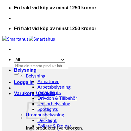
Skip
Fri frakt vid köp av minst 1250 kronor
to
content
Fri frakt vid köp av minst 1250 kronor
Sök
Belysning
efter:
Belysning
Armaturer
Logga in
Arbetsbelysning
Downlights
Varukorg /
0.00
kr
0
Drivdon & Tillbehör
sensorbelysning
Spotlights
Utomhusbelysning
Decklight
Pollare & Stolpar
Inga produkter i varukorgen.