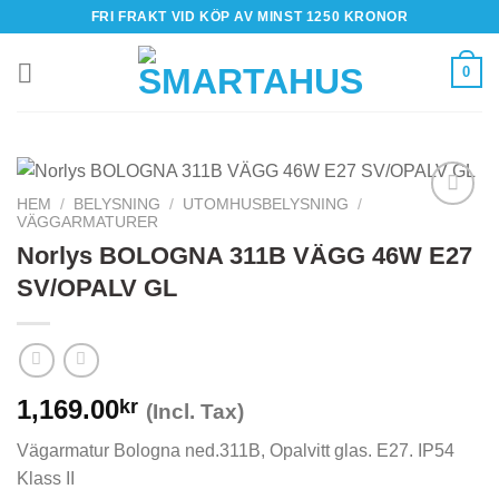
Skip
FRI FRAKT VID KÖP AV MINST 1250 KRONOR
to
content
0
HEM
/
BELYSNING
/
UTOMHUSBELYSNING
/
VÄGGARMATURER
Norlys BOLOGNA 311B VÄGG 46W E27
SV/OPALV GL
1,169.00
kr
(Incl. Tax)
Vägarmatur Bologna ned.311B, Opalvitt glas. E27. IP54
Klass II