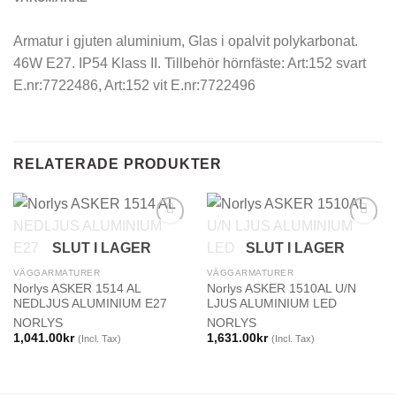
Armatur i gjuten aluminium, Glas i opalvit polykarbonat.
46W E27. IP54 Klass II. Tillbehör hörnfäste: Art:152 svart
E.nr:7722486, Art:152 vit E.nr:7722496
RELATERADE PRODUKTER
SLUT I LAGER
SLUT I LAGER
VÄGGARMATURER
VÄGGARMATURER
Norlys ASKER 1514 AL
Norlys ASKER 1510AL U/N
NEDLJUS ALUMINIUM E27
LJUS ALUMINIUM LED
NORLYS
NORLYS
1,041.00
kr
1,631.00
kr
(Incl. Tax)
(Incl. Tax)