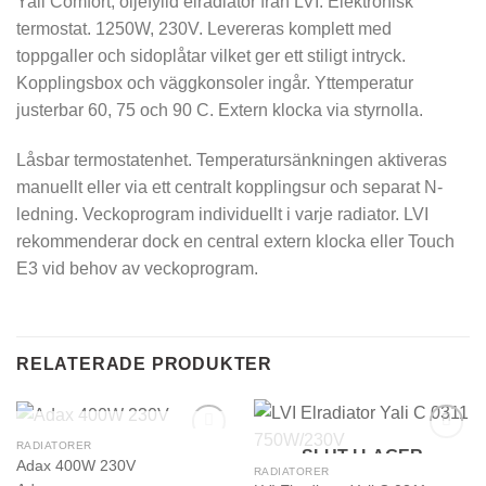
Yali Comfort, oljefylld elradiator från LVI. Elektronisk
termostat. 1250W, 230V. Levereras komplett med
toppgaller och sidoplåtar vilket ger ett stiligt intryck.
Kopplingsbox och väggkonsoler ingår. Yttemperatur
justerbar 60, 75 och 90 C. Extern klocka via styrnolla.
Låsbar termostatenhet. Temperatursänkningen aktiveras
manuellt eller via ett centralt kopplingsur och separat N-
ledning. Veckoprogram individuellt i varje radiator. LVI
rekommenderar dock en central extern klocka eller Touch
E3 vid behov av veckoprogram.
RELATERADE PRODUKTER
SLUT I LAGER
RADIATORER
SLUT I LAGER
Adax 400W 230V
RADIATORER