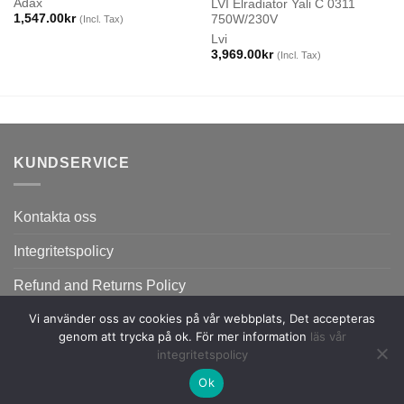
Adax
LVI Elradiator Yali C 0311
1,547.00
kr
750W/230V
(Incl. Tax)
Lvi
3,969.00
kr
(Incl. Tax)
KUNDSERVICE
Kontakta oss
Integritetspolicy
Refund and Returns Policy
Vi använder oss av cookies på vår webbplats, Det accepteras
genom att trycka på ok. För mer information
läs vår
integritetspolicy
Ok
Copyright 2026 ©
Flatsome Theme.