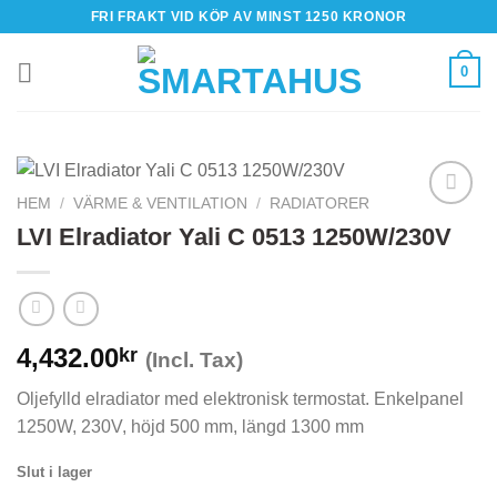
Skip
FRI FRAKT VID KÖP AV MINST 1250 KRONOR
to
content
0
HEM
/
VÄRME & VENTILATION
/
RADIATORER
LVI Elradiator Yali C 0513 1250W/230V
4,432.00
kr
(Incl. Tax)
Oljefylld elradiator med elektronisk termostat. Enkelpanel
1250W, 230V, höjd 500 mm, längd 1300 mm
Slut i lager