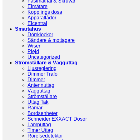
Fästmatrial & Skruvar
Elmätare
Kopplings dosa
Apparatlådor
Elcentral
Smartahus
Dörrklockor
Sändare & mottagare
Wiser
Plejd
Uncategorized
Strömställare & Vägguttag
Ljusreglering
Dimmer Trafo
Dimmer
Antennuttag
Vägguttag
Strömställare
Uttag Tak
Ramar
Bordsenheter
Schneider EXXACT Dosor
Lamputtag
Timer Uttag
Rörelsedetektor