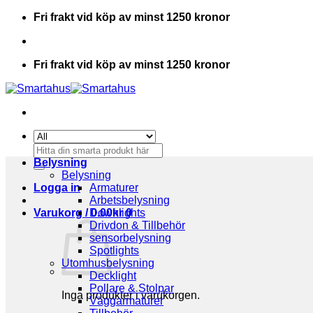
Skip
Fri frakt vid köp av minst 1250 kronor
to
content
Fri frakt vid köp av minst 1250 kronor
Sök
efter:
Belysning
Belysning
Logga in
Armaturer
Arbetsbelysning
Varukorg /
Downlights
0.00
kr
0
Drivdon & Tillbehör
sensorbelysning
Spotlights
Utomhusbelysning
Decklight
Pollare & Stolpar
Inga produkter i varukorgen.
Väggarmaturer