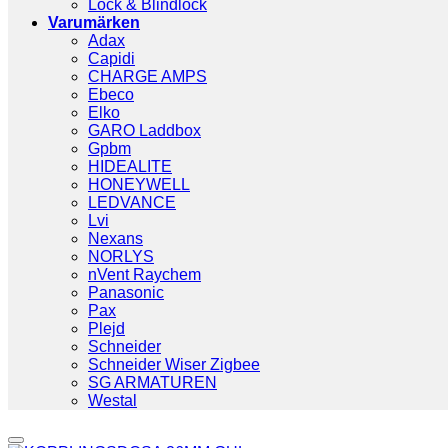
Lock & Blindlock
Varumärken
Adax
Capidi
CHARGE AMPS
Ebeco
Elko
GARO Laddbox
Gpbm
HIDEALITE
HONEYWELL
LEDVANCE
Lvi
Nexans
NORLYS
nVent Raychem
Panasonic
Pax
Plejd
Schneider
Schneider Wiser Zigbee
SG ARMATUREN
Westal