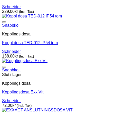
Schneider
229.00
kr
(Incl. Tax)
Snabbkoll
Kopplings dosa
Koppl dosa TED-012 IP54 tom
Schneider
138.00
kr
(Incl. Tax)
Snabbkoll
Slut i lager
Kopplings dosa
Kopplingsdosa Exx Vit
Schneider
72.00
kr
(Incl. Tax)