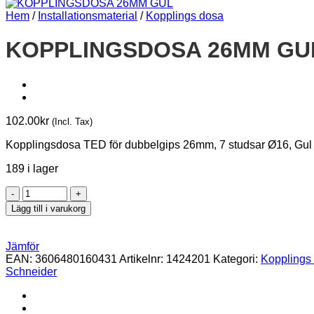
Hem
/
Installationsmaterial
/
Kopplings dosa
KOPPLINGSDOSA 26MM GU
102.00
kr
(Incl. Tax)
Kopplingsdosa TED för dubbelgips 26mm, 7 studsar Ø16, Gul
189 i lager
KOPPLINGSDOSA
26MM
Lägg till i varukorg
GUL
mängd
Jämför
EAN:
3606480160431
Artikelnr:
1424201
Kategori:
Kopplings
Schneider