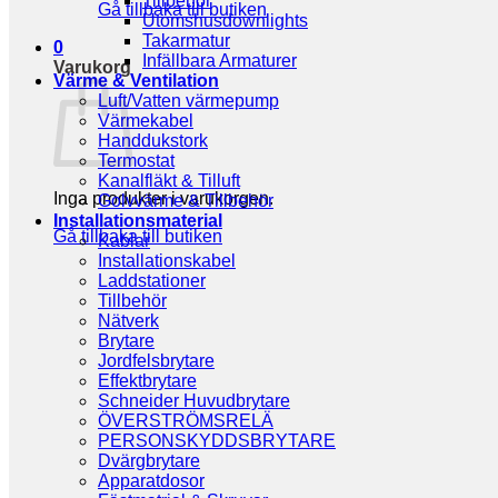
Tillbehör
Gå tillbaka till butiken
Utomshusdownlights
Takarmatur
0
Infällbara Armaturer
Varukorg
Värme & Ventilation
Luft/Vatten värmepump
Värmekabel
Handdukstork
Termostat
Kanalfläkt & Tilluft
Inga produkter i varukorgen.
Golvvärme & Tillbehör
Installationsmaterial
Gå tillbaka till butiken
Kablar
Installationskabel
Laddstationer
Tillbehör
Nätverk
Brytare
Jordfelsbrytare
Effektbrytare
Schneider Huvudbrytare
ÖVERSTRÖMSRELÄ
PERSONSKYDDSBRYTARE
Dvärgbrytare
Apparatdosor