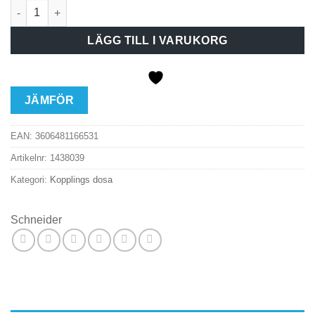
Koppl dosa TED-022 IP65 tom mängd
LÄGG TILL I VARUKORG
JÄMFÖR
EAN:
3606481166531
Artikelnr:
1438039
Kategori:
Kopplings dosa
Schneider