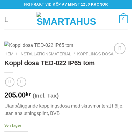
Skip
FRI FRAKT VID KÖP AV MINST 1250 KRONOR
to
content
0
HEM
/
INSTALLATIONSMATERIAL
/
KOPPLINGS DOSA
Koppl dosa TED-022 IP65 tom
205.00
kr
(Incl. Tax)
Utanpåliggande kopplingsdosa med skruvmonterat hölje,
utan anslutningsplint, BVB
96 i lager