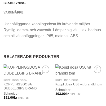
BESKRIVNING
VARUMÄRKE
Utanpåliggande kopplingsdosa för krävande miljöer.
Rymlig, damm- och vattentät. Lämpar sig väl i t.ex. badhus
och biltvättanläggningar. IP65, material: ABS
RELATERADE PRODUKTER
KOPPLINGS DOSA
KOPPLINGS DOSA
KOPPLINGSDOSA
Koppl dosa U56 vit brandkl tom
DUBBELGIPS BRAND
Schneider
Schneider
103.00
kr
(Incl. Tax)
191.00
kr
(Incl. Tax)