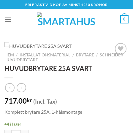
Skip
FRI FRAKT VID KÖP AV MINST 1250 KRONOR
to
content
0
HEM
/
INSTALLATIONSMATERIAL
/
BRYTARE
/
SCHNEIDER
HUVUDBRYTARE
HUVUDBRYTARE 25A SVART
717.00
kr
(Incl. Tax)
Komplett brytare 25A, 1-hålsmontage
44 i lager