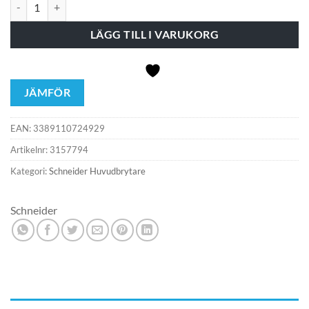
HUVUDBRYTARE 25A SVART mängd
LÄGG TILL I VARUKORG
JÄMFÖR
EAN:
3389110724929
Artikelnr:
3157794
Kategori:
Schneider Huvudbrytare
Schneider