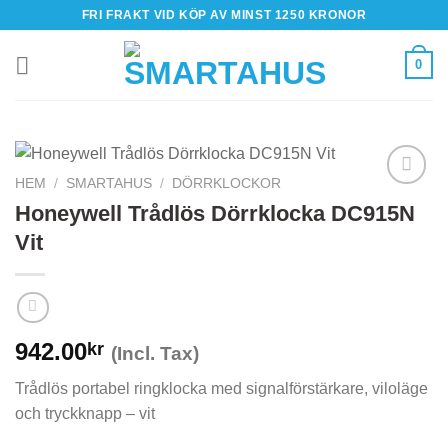
Skip
FRI FRAKT VID KÖP AV MINST 1250 KRONOR
to
content
0
HEM
/
SMARTAHUS
/
DÖRRKLOCKOR
Honeywell Trådlös Dörrklocka DC915N
Vit
942.00
kr
(Incl. Tax)
Trådlös portabel ringklocka med signalförstärkare, viloläge
och tryckknapp – vit