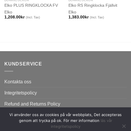
DÖRRKLOCKOR
DÖRRKLOCKOR
Elko PLUS RINGKLOCKA FV
Elko RS Ringklocka Fjällvit
Elko
Elko
1,208.00
kr
1,383.00
kr
(Incl. Tax)
(Incl. Tax)
KUNDSERVICE
Kontakta oss
Integritetspolicy
Refund and Returns Policy
Vi använder oss av cookies på vår webbplats, Det accepteras
genom att trycka på ok. För mer information
läs vår
integritetspolicy