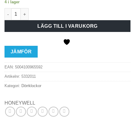
4 i lager
Honeywell Trådlös Dörrklocka DC915N Vit mängd
LÄGG TILL I VARUKORG
JÄMFÖR
EAN:
5004100965592
Artikelnr:
5332011
Kategori:
Dörrklockor
HONEYWELL