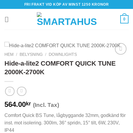
Skip
FRI FRAKT VID KÖP AV MINST 1250 KRONOR
to
content
0
HEM
/
BELYSNING
/
DOWNLIGHTS
Hide-a-lite2 COMFORT QUICK TUNE
2000K-2700K
564.00
kr
(Incl. Tax)
Comfort Quick BS Tune, lågbyggande 32mm, godkänd för
inst. mot isolering. 300lm, 36° spridn, 15° tilt, 6W, 230V,
IP44