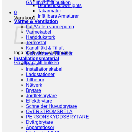
Tillbehör
Gå tillbaka till butiken
Utomshusdownlights
Takarmatur
0
Infällbara Armaturer
Varukorg
Värme & Ventilation
Luft/Vatten värmepump
Värmekabel
Handdukstork
Termostat
Kanalfläkt & Tilluft
Inga produkter i varukorgen.
Golvvärme & Tillbehör
Installationsmaterial
Gå tillbaka till butiken
Kablar
Installationskabel
Laddstationer
Tillbehör
Nätverk
Brytare
Jordfelsbrytare
Effektbrytare
Schneider Huvudbrytare
ÖVERSTRÖMSRELÄ
PERSONSKYDDSBRYTARE
Dvärgbrytare
Apparatdosor