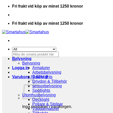
Skip
Fri frakt vid köp av minst 1250 kronor
to
content
Fri frakt vid köp av minst 1250 kronor
Sök
efter:
Belysning
Belysning
Logga in
Armaturer
Arbetsbelysning
Varukorg /
Downlights
0.00
kr
0
Drivdon & Tillbehör
sensorbelysning
Spotlights
Utomhusbelysning
Decklight
Pollare & Stolpar
Inga produkter i varukorgen.
Väggarmaturer