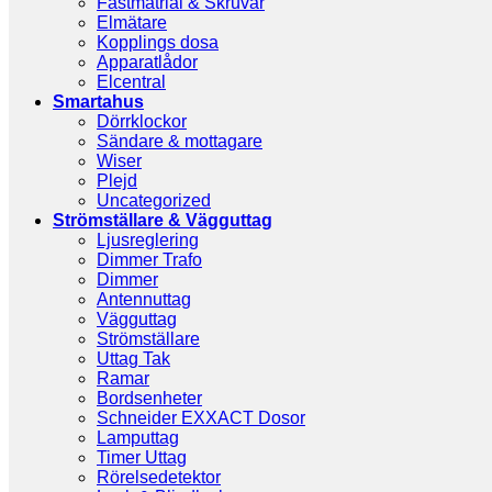
Fästmatrial & Skruvar
Elmätare
Kopplings dosa
Apparatlådor
Elcentral
Smartahus
Dörrklockor
Sändare & mottagare
Wiser
Plejd
Uncategorized
Strömställare & Vägguttag
Ljusreglering
Dimmer Trafo
Dimmer
Antennuttag
Vägguttag
Strömställare
Uttag Tak
Ramar
Bordsenheter
Schneider EXXACT Dosor
Lamputtag
Timer Uttag
Rörelsedetektor