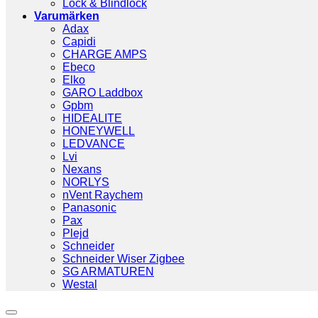
Lock & Blindlock
Varumärken
Adax
Capidi
CHARGE AMPS
Ebeco
Elko
GARO Laddbox
Gpbm
HIDEALITE
HONEYWELL
LEDVANCE
Lvi
Nexans
NORLYS
nVent Raychem
Panasonic
Pax
Plejd
Schneider
Schneider Wiser Zigbee
SG ARMATUREN
Westal