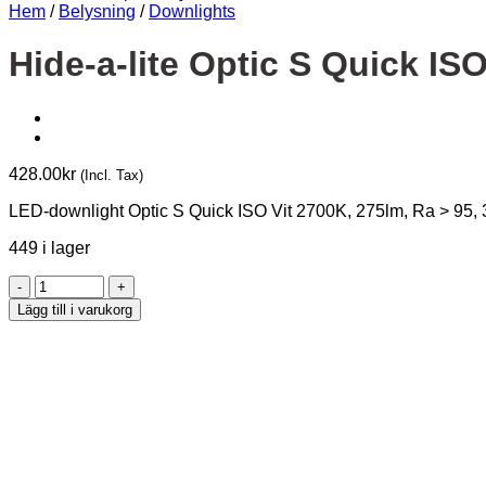
Hem
/
Belysning
/
Downlights
Hide-a-lite Optic S Quick I
428.00
kr
(Incl. Tax)
LED-downlight Optic S Quick ISO Vit 2700K, 275lm, Ra > 95, 
449 i lager
Hide-
a-
Lägg till i varukorg
lite
Optic
S
Quick
ISO
4,5W
2700K
230V
275lm