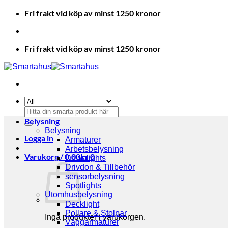
Skip
Fri frakt vid köp av minst 1250 kronor
to
content
Fri frakt vid köp av minst 1250 kronor
Sök
efter:
Belysning
Belysning
Logga in
Armaturer
Arbetsbelysning
Varukorg /
0.00
kr
0
Downlights
Drivdon & Tillbehör
sensorbelysning
Spotlights
Utomhusbelysning
Decklight
Pollare & Stolpar
Inga produkter i varukorgen.
Väggarmaturer