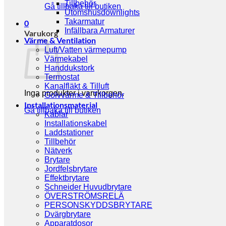
Tillbehör
Gå tillbaka till butiken
Utomshusdownlights
Takarmatur
0
Infällbara Armaturer
Varukorg
Värme & Ventilation
Luft/Vatten värmepump
Värmekabel
Handdukstork
Termostat
Kanalfläkt & Tilluft
Inga produkter i varukorgen.
Golvvärme & Tillbehör
Installationsmaterial
Gå tillbaka till butiken
Kablar
Installationskabel
Laddstationer
Tillbehör
Nätverk
Brytare
Jordfelsbrytare
Effektbrytare
Schneider Huvudbrytare
ÖVERSTRÖMSRELÄ
PERSONSKYDDSBRYTARE
Dvärgbrytare
Apparatdosor