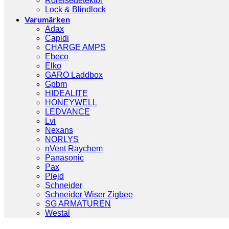
Rörelsedetektor
Lock & Blindlock
Varumärken
Adax
Capidi
CHARGE AMPS
Ebeco
Elko
GARO Laddbox
Gpbm
HIDEALITE
HONEYWELL
LEDVANCE
Lvi
Nexans
NORLYS
nVent Raychem
Panasonic
Pax
Plejd
Schneider
Schneider Wiser Zigbee
SG ARMATUREN
Westal