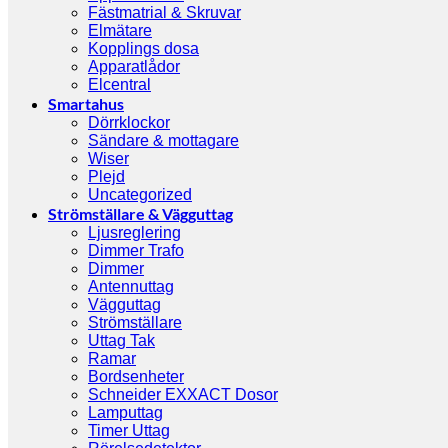
Fästmatrial & Skruvar
Elmätare
Kopplings dosa
Apparatlådor
Elcentral
Smartahus
Dörrklockor
Sändare & mottagare
Wiser
Plejd
Uncategorized
Strömställare & Vägguttag
Ljusreglering
Dimmer Trafo
Dimmer
Antennuttag
Vägguttag
Strömställare
Uttag Tak
Ramar
Bordsenheter
Schneider EXXACT Dosor
Lamputtag
Timer Uttag