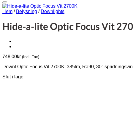
Hem
/
Belysning
/
Downlights
Hide-a-lite Optic Focus Vit 27
748.00
kr
(Incl. Tax)
Downl Optic Focus Vit 2700K, 385lm, Ra90, 30° spridningsvink
Slut i lager