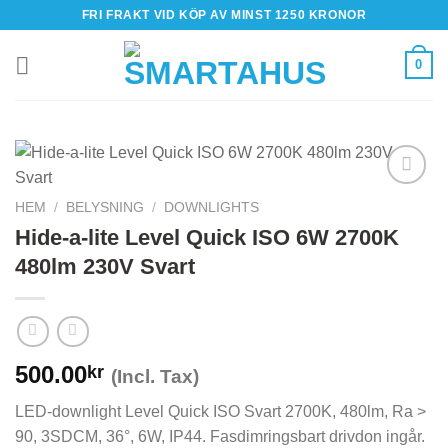
Skip
FRI FRAKT VID KÖP AV MINST 1250 KRONOR
to
content
0
HEM
/
BELYSNING
/
DOWNLIGHTS
Hide-a-lite Level Quick ISO 6W 2700K
480lm 230V Svart
500.00
kr
(Incl. Tax)
LED-downlight Level Quick ISO Svart 2700K, 480lm, Ra >
90, 3SDCM, 36°, 6W, IP44. Fasdimringsbart drivdon ingår.