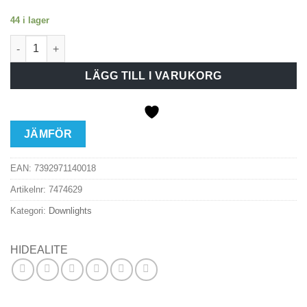
44 i lager
Hide-a-lite Level Quick ISO 6W 2700K 480lm 230V Svart mängd
LÄGG TILL I VARUKORG
JÄMFÖR
EAN:
7392971140018
Artikelnr:
7474629
Kategori:
Downlights
HIDEALITE