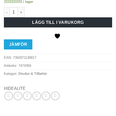
3333333333 i lager
Hide-a-lite Frontring Heatspot G2 Mäss. 3p mängd
LÄGG TILL I VARUKORG
JÄMFÖR
EAN:
7392971138817
Artikelnr:
7474369
Kategori:
Drivdon & Tillbehör
HIDEALITE