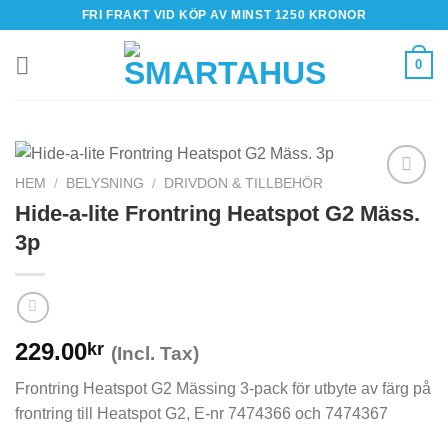
Skip
FRI FRAKT VID KÖP AV MINST 1250 KRONOR
to
content
0
HEM
/
BELYSNING
/
DRIVDON & TILLBEHÖR
Hide-a-lite Frontring Heatspot G2 Mäss.
3p
229.00
kr
(Incl. Tax)
Frontring Heatspot G2 Mässing 3-pack för utbyte av färg på
frontring till Heatspot G2, E-nr 7474366 och 7474367