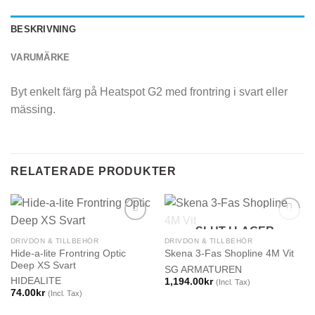
BESKRIVNING
VARUMÄRKE
Byt enkelt färg på Heatspot G2 med frontring i svart eller
mässing.
RELATERADE PRODUKTER
SLUT I LAGER
DRIVDON & TILLBEHÖR
DRIVDON & TILLBEHÖR
Hide-a-lite Frontring Optic
Skena 3-Fas Shopline 4M Vit
Deep XS Svart
SG ARMATUREN
HIDEALITE
1,194.00
kr
(Incl. Tax)
74.00
kr
(Incl. Tax)