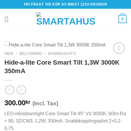
Skip
FRI FRAKT VID KÖP AV MINST 1250 KRONOR
to
content
0
HEM
/
BELYSNING
/
DOWNLIGHTS
Hide-a-lite Core Smart Tilt 1,3W 3000K
350mA
300.00
kr
(Incl. Tax)
LED-minidownlight Core Smart Tilt 45° Vit 3000K, 60lm Ra
> 90, SDCM3, 1,2W, 350mA. Snabbkopplingsplint 2×0,2-
0,75.