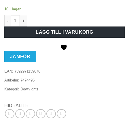
16 i lager
Hide-a-lite Core Smart Tilt 1,3W 3000K 350mA mängd
LÄGG TILL I VARUKORG
JÄMFÖR
EAN:
7392971139876
Artikelnr:
7474495
Kategori:
Downlights
HIDEALITE