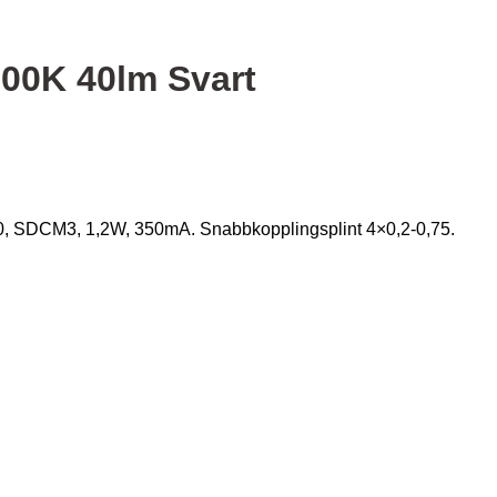
700K 40lm Svart
0, SDCM3, 1,2W, 350mA. Snabbkopplingsplint 4×0,2-0,75.