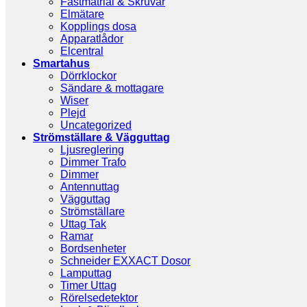
Fästmatrial & Skruvar
Elmätare
Kopplings dosa
Apparatlådor
Elcentral
Smartahus
Dörrklockor
Sändare & mottagare
Wiser
Plejd
Uncategorized
Strömställare & Vägguttag
Ljusreglering
Dimmer Trafo
Dimmer
Antennuttag
Vägguttag
Strömställare
Uttag Tak
Ramar
Bordsenheter
Schneider EXXACT Dosor
Lamputtag
Timer Uttag
Rörelsedetektor