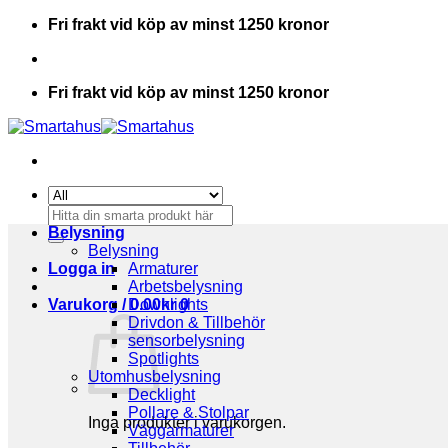
Skip
Fri frakt vid köp av minst 1250 kronor
to
content
Fri frakt vid köp av minst 1250 kronor
Sök
efter:
Belysning
Belysning
Logga in
Armaturer
Arbetsbelysning
Varukorg /
Downlights
0.00
kr
0
Drivdon & Tillbehör
sensorbelysning
Spotlights
Utomhusbelysning
Decklight
Pollare & Stolpar
Inga produkter i varukorgen.
Väggarmaturer