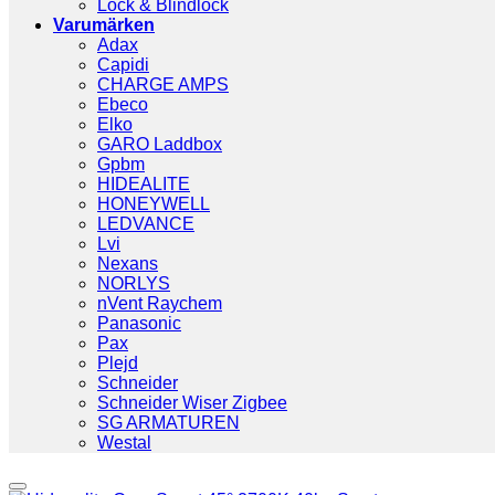
Lock & Blindlock
Varumärken
Adax
Capidi
CHARGE AMPS
Ebeco
Elko
GARO Laddbox
Gpbm
HIDEALITE
HONEYWELL
LEDVANCE
Lvi
Nexans
NORLYS
nVent Raychem
Panasonic
Pax
Plejd
Schneider
Schneider Wiser Zigbee
SG ARMATUREN
Westal