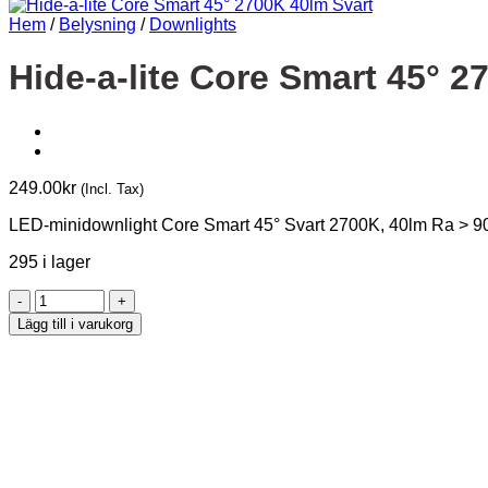
Hem
/
Belysning
/
Downlights
Hide-a-lite Core Smart 45° 2
249.00
kr
(Incl. Tax)
LED-minidownlight Core Smart 45° Svart 2700K, 40lm Ra > 9
295 i lager
Hide-
a-
Lägg till i varukorg
lite
Core
Smart
45°
2700K
40lm
Svart
mängd