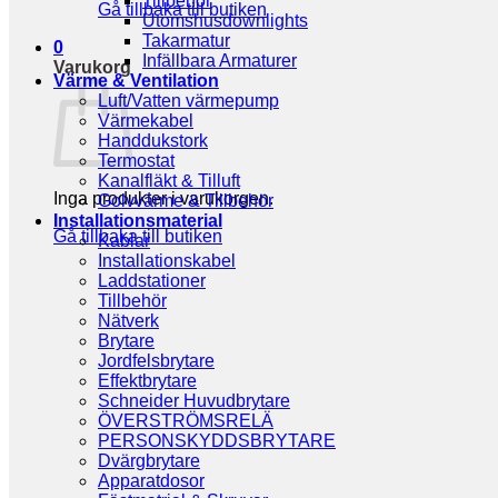
Tillbehör
Gå tillbaka till butiken
Utomshusdownlights
Takarmatur
0
Infällbara Armaturer
Varukorg
Värme & Ventilation
Luft/Vatten värmepump
Värmekabel
Handdukstork
Termostat
Kanalfläkt & Tilluft
Inga produkter i varukorgen.
Golvvärme & Tillbehör
Installationsmaterial
Gå tillbaka till butiken
Kablar
Installationskabel
Laddstationer
Tillbehör
Nätverk
Brytare
Jordfelsbrytare
Effektbrytare
Schneider Huvudbrytare
ÖVERSTRÖMSRELÄ
PERSONSKYDDSBRYTARE
Dvärgbrytare
Apparatdosor