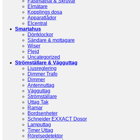
Fästmatrial & Skruvar
Elmätare
Kopplings dosa
Apparatlådor
Elcentral
Smartahus
Dörrklockor
Sändare & mottagare
Wiser
Plejd
Uncategorized
Strömställare & Vägguttag
Ljusreglering
Dimmer Trafo
Dimmer
Antennuttag
Vägguttag
Strömställare
Uttag Tak
Ramar
Bordsenheter
Schneider EXXACT Dosor
Lamputtag
Timer Uttag
Rörelsedetektor