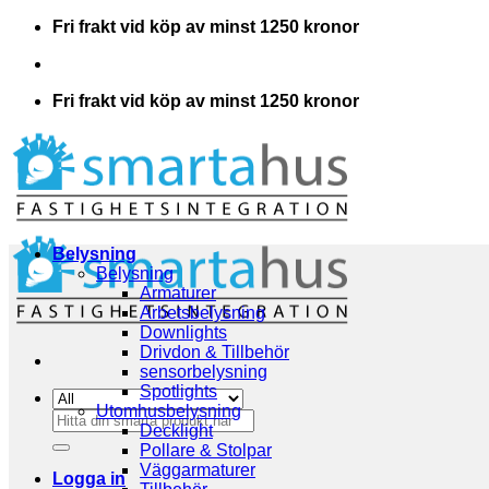
Skip
Fri frakt vid köp av minst 1250 kronor
to
content
Fri frakt vid köp av minst 1250 kronor
Belysning
Belysning
Armaturer
Arbetsbelysning
Downlights
Drivdon & Tillbehör
sensorbelysning
Spotlights
Utomhusbelysning
Sök
Decklight
efter:
Pollare & Stolpar
Väggarmaturer
Logga in