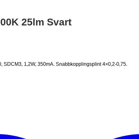
000K 25lm Svart
0, SDCM3, 1,2W, 350mA. Snabbkopplingsplint 4×0,2-0,75.