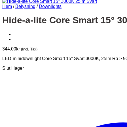
Hem
/
Belysning
/
Downlights
Hide-a-lite Core Smart 15° 3
344.00
kr
(Incl. Tax)
LED-minidownlight Core Smart 15° Svart 3000K, 25lm Ra > 9
Slut i lager