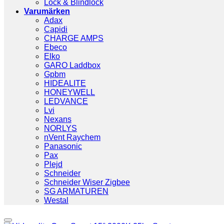
Lock & Blindlock
Varumärken
Adax
Capidi
CHARGE AMPS
Ebeco
Elko
GARO Laddbox
Gpbm
HIDEALITE
HONEYWELL
LEDVANCE
Lvi
Nexans
NORLYS
nVent Raychem
Panasonic
Pax
Plejd
Schneider
Schneider Wiser Zigbee
SG ARMATUREN
Westal