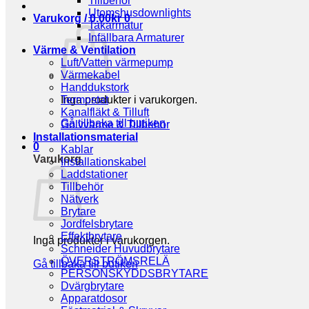
Tillbehör
Utomshusdownlights
Varukorg /
0.00
kr
0
Takarmatur
Infällbara Armaturer
Värme & Ventilation
Luft/Vatten värmepump
Värmekabel
Handdukstork
Inga produkter i varukorgen.
Termostat
Kanalfläkt & Tilluft
Gå tillbaka till butiken
Golvvärme & Tillbehör
Installationsmaterial
0
Kablar
Varukorg
Installationskabel
Laddstationer
Tillbehör
Nätverk
Brytare
Jordfelsbrytare
Effektbrytare
Inga produkter i varukorgen.
Schneider Huvudbrytare
ÖVERSTRÖMSRELÄ
Gå tillbaka till butiken
PERSONSKYDDSBRYTARE
Dvärgbrytare
Apparatdosor