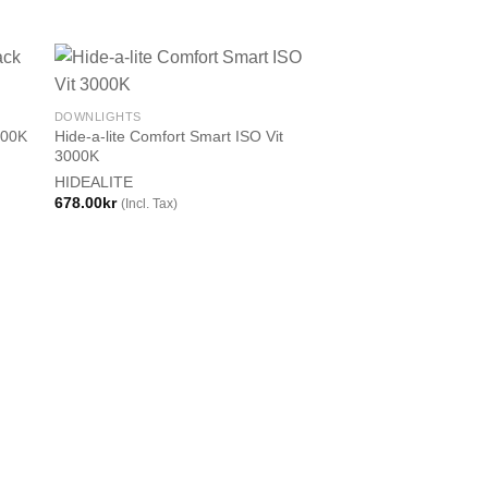
DOWNLIGHTS
000K
Hide-a-lite Comfort Smart ISO Vit
3000K
HIDEALITE
678.00
kr
(Incl. Tax)
SLUT I
DOWNLIGHTS
Hide-a-lite COMFO
6W
HIDEALITE
526.00
kr
(Incl. Tax)