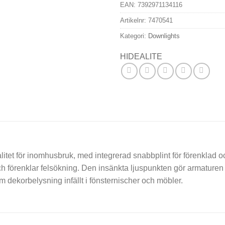
EAN:
7392971134116
Artikelnr:
7470541
Kategori:
Downlights
HIDEALITE
litet för inomhusbruk, med integrerad snabbplint för förenklad o
h förenklar felsökning. Den insänkta ljuspunkten gör armaturen v
 dekorbelysning infällt i fönsternischer och möbler.