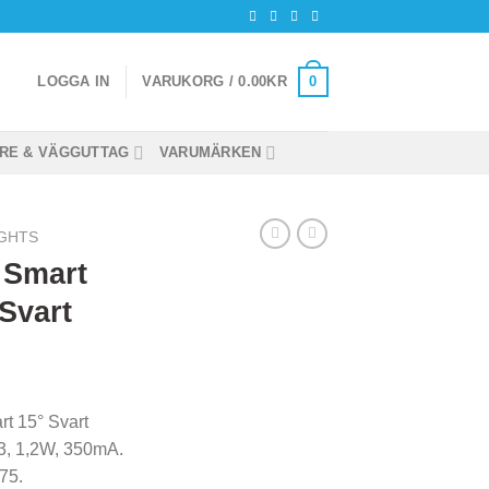
0
LOGGA IN
VARUKORG /
0.00
KR
RE & VÄGGUTTAG
VARUMÄRKEN
GHTS
e Smart
Svart
t 15° Svart
3, 1,2W, 350mA.
75.