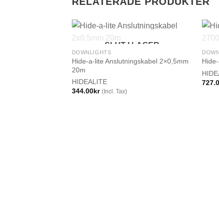
RELATERADE PRODUKTER
SLUT I LAGER
DOWNLIGHTS
DOWN
Hide-a-lite Anslutningskabel 2×0,5mm
Hide-
20m
HIDE
HIDEALITE
727.
344.00
kr
(Incl. Tax)