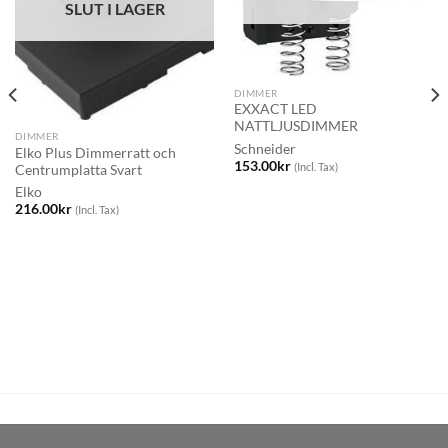
SLUT I LAGER
DIMMER
EXXACT LED
NATTLJUSDIMMER
DIMMER
Schneider
Elko Plus Dimmerratt och
153.00
kr
(Incl. Tax)
Centrumplatta Svart
Elko
216.00
kr
(Incl. Tax)