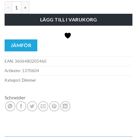
EXXACT TRANS.DIMMER 1000W VIT mängd
LÄGG TILL I VARUKORG
JÄMFÖR
EAN:
3606480205460
Artikelnr:
1370604
Kategori:
Dimmer
Schneider