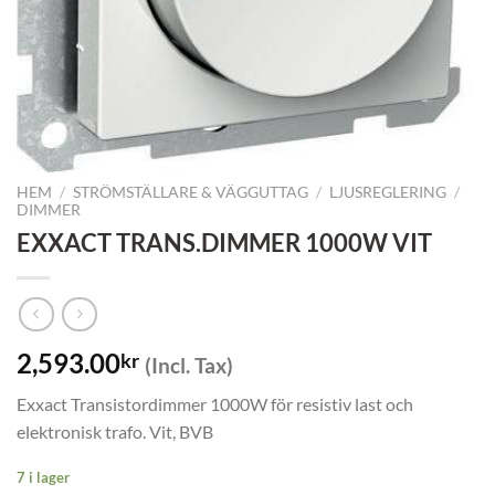
HEM
/
STRÖMSTÄLLARE & VÄGGUTTAG
/
LJUSREGLERING
/
DIMMER
EXXACT TRANS.DIMMER 1000W VIT
2,593.00
kr
(Incl. Tax)
Exxact Transistordimmer 1000W för resistiv last och
elektronisk trafo. Vit, BVB
7 i lager