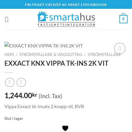
Skip
FRI FRAKT VID KÖP AV MINST 1250 KRONOR
to
content
0
HEM
/
STRÖMSTÄLLARE & VÄGGUTTAG
/
STRÖMSTÄLLARE
EXXACT KNX VIPPA TK-INS 2K VIT
1,244.00
kr
(Incl. Tax)
Vippa Exxact tk-insats 2 knapp vit, BVB
Slut i lager