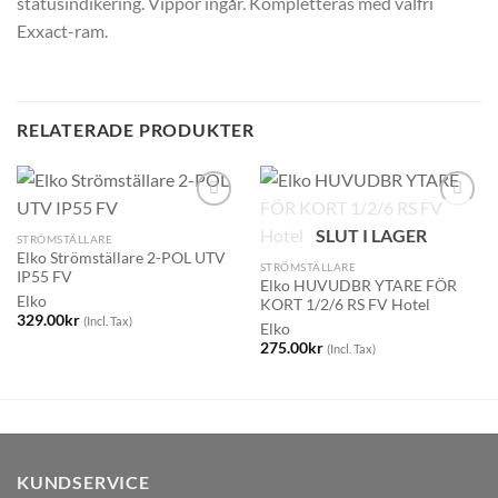
statusindikering. Vippor ingår. Kompletteras med valfri
Exxact-ram.
RELATERADE PRODUKTER
SLUT I LAGER
STRÖMSTÄLLARE
Elko Strömställare 2-POL UTV
STRÖMSTÄLLARE
IP55 FV
Elko HUVUDBR YTARE FÖR
Elko
KORT 1/2/6 RS FV Hotel
329.00
kr
(Incl. Tax)
Elko
275.00
kr
(Incl. Tax)
KUNDSERVICE