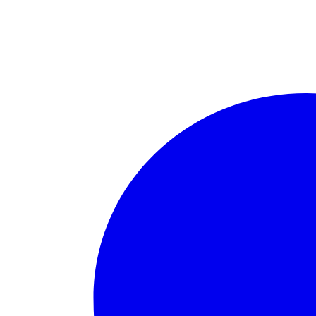
22,5
V
mängd