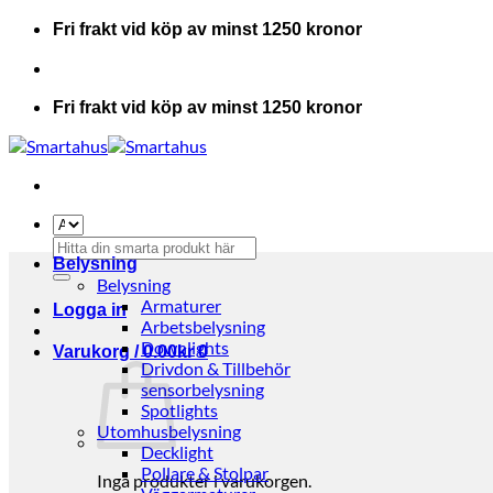
Skip
Fri frakt vid köp av minst 1250 kronor
to
content
Fri frakt vid köp av minst 1250 kronor
Sök
Belysning
efter:
Belysning
Armaturer
Logga in
Arbetsbelysning
Downlights
Varukorg /
0.00
kr
0
Drivdon & Tillbehör
sensorbelysning
Spotlights
Utomhusbelysning
Decklight
Pollare & Stolpar
Inga produkter i varukorgen.