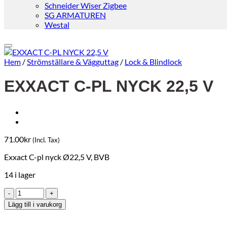
Schneider Wiser Zigbee
SG ARMATUREN
Westal
Hem
/
Strömställare & Vägguttag
/
Lock & Blindlock
EXXACT C-PL NYCK 22,5 V
71.00
kr
(Incl. Tax)
Exxact C-pl nyck Ø22,5 V, BVB
14 i lager
EXXACT
C-
Lägg till i varukorg
PL
NYCK