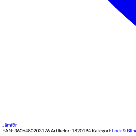
Jämför
EAN:
3606480203176
Artikelnr:
1820194
Kategori:
Lock & Blin