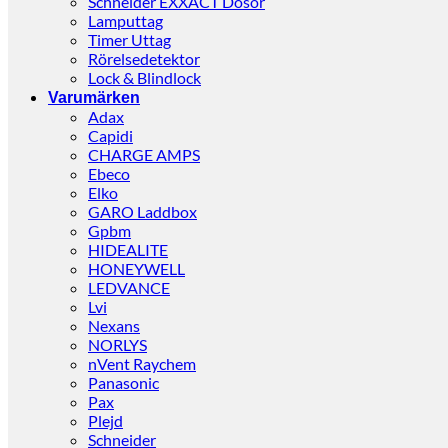
Schneider EXXACT Dosor
Lamputtag
Timer Uttag
Rörelsedetektor
Lock & Blindlock
Varumärken
Adax
Capidi
CHARGE AMPS
Ebeco
Elko
GARO Laddbox
Gpbm
HIDEALITE
HONEYWELL
LEDVANCE
Lvi
Nexans
NORLYS
nVent Raychem
Panasonic
Pax
Plejd
Schneider