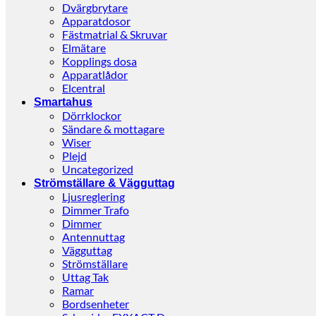
Dvärgbrytare
Apparatdosor
Fästmatrial & Skruvar
Elmätare
Kopplings dosa
Apparatlådor
Elcentral
Smartahus
Dörrklockor
Sändare & mottagare
Wiser
Plejd
Uncategorized
Strömställare & Vägguttag
Ljusreglering
Dimmer Trafo
Dimmer
Antennuttag
Vägguttag
Strömställare
Uttag Tak
Ramar
Bordsenheter