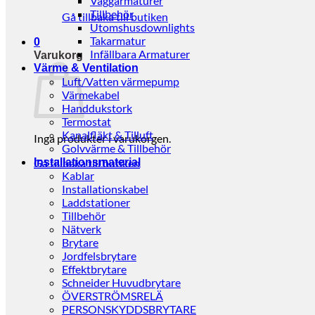
Väggarmaturer
Tillbehör
Gå tillbaka till butiken
Utomshusdownlights
Takarmatur
0
Infällbara Armaturer
Varukorg
Värme & Ventilation
Luft/Vatten värmepump
Värmekabel
Handdukstork
Termostat
Kanalfläkt & Tilluft
Inga produkter i varukorgen.
Golvvärme & Tillbehör
Gå tillbaka till butiken
Installationsmaterial
Kablar
Installationskabel
Laddstationer
Tillbehör
Nätverk
Brytare
Jordfelsbrytare
Effektbrytare
Schneider Huvudbrytare
ÖVERSTRÖMSRELÄ
PERSONSKYDDSBRYTARE