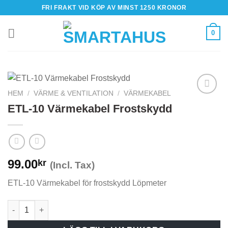
Skip
FRI FRAKT VID KÖP AV MINST 1250 KRONOR
to
content
0
HEM
/
VÄRME & VENTILATION
/
VÄRMEKABEL
ETL-10 Värmekabel Frostskydd
99.00
kr
(Incl. Tax)
ETL-10 Värmekabel för frostskydd Löpmeter
ETL-10 Värmekabel Frostskydd mängd