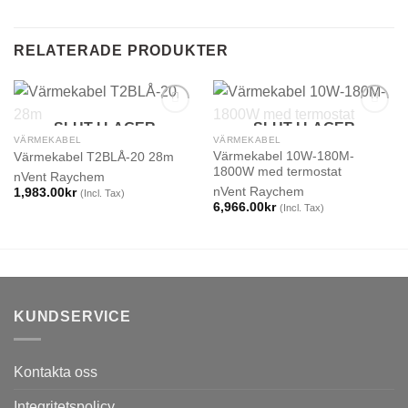
RELATERADE PRODUKTER
SLUT I LAGER
SLUT I LAGER
VÄRMEKABEL
VÄRMEKABEL
Värmekabel 10W-180M-
Värmekabel T2BLÅ-20 28m
1800W med termostat
nVent Raychem
nVent Raychem
1,983.00
kr
(Incl. Tax)
6,966.00
kr
(Incl. Tax)
KUNDSERVICE
Kontakta oss
Integritetspolicy