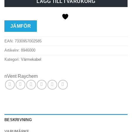
LÄGG TILL I VARUKORG
JÄMFÖR
EAN:
7330957002585
Artikelnr:
8946000
Kategori:
Värmekabel
nVent Raychem
BESKRIVNING
VARUMÄRKE