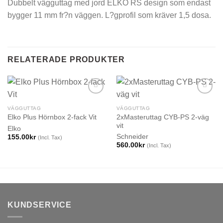
Dubbelt vägguttag med jord ELKO RS design som endast
bygger 11 mm fr?n väggen. L?gprofil som kräver 1,5 dosa.
RELATERADE PRODUKTER
VÄGGUTTAG
VÄGGUTTAG
2xMasteruttag CYB-PS 2-väg
Elko Plus Hörnbox 2-fack Vit
vit
Elko
Schneider
155.00
kr
(Incl. Tax)
560.00
kr
(Incl. Tax)
KUNDSERVICE