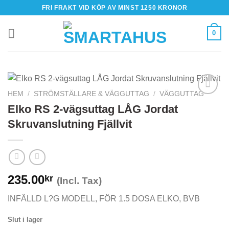
Skip
FRI FRAKT VID KÖP AV MINST 1250 KRONOR
to
content
0
HEM
/
STRÖMSTÄLLARE & VÄGGUTTAG
/
VÄGGUTTAG
Elko RS 2-vägsuttag LÅG Jordat
Skruvanslutning Fjällvit
235.00
kr
(Incl. Tax)
INFÄLLD L?G MODELL, FÖR 1.5 DOSA ELKO, BVB
Slut i lager