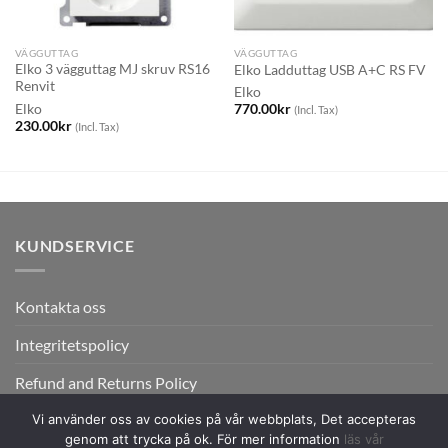
VÄGGUTTAG
VÄGGUTTAG
Elko 3 vägguttag MJ skruv RS16
Elko Ladduttag USB A+C RS FV
Renvit
Elko
Elko
770.00
kr
(Incl. Tax)
230.00
kr
(Incl. Tax)
KUNDSERVICE
Kontakta oss
Integritetspolicy
Refund and Returns Policy
Vi använder oss av cookies på vår webbplats, Det accepteras
genom att trycka på ok. För mer information
läs vår