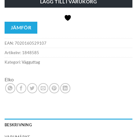
LÄGG TILL I VARUKORG
JÄMFÖR
EAN:
7020160529107
Artikelnr:
1848585
Kategori:
Vägguttag
Elko
BESKRIVNING