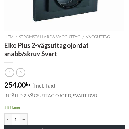
HEM
/
STRÖMSTÄLLARE & VÄGGUTTAG
/
VÄGGUTTAG
Elko Plus 2-vägsuttag ojordat
snabb/skruv Svart
254.00
kr
(Incl. Tax)
INFÄLLD 2-VÄGSUTTAG OJORD, SVART, BVB
38 i lager
Elko Plus 2-vägsuttag ojordat snabb/skruv Svart mängd