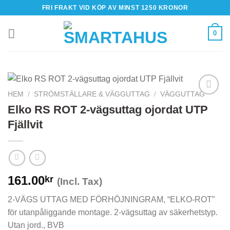
Skip
FRI FRAKT VID KÖP AV MINST 1250 KRONOR
to
content
0
HEM
/
STRÖMSTÄLLARE & VÄGGUTTAG
/
VÄGGUTTAG
Elko RS ROT 2-vägsuttag ojordat UTP
Fjällvit
161.00
kr
(Incl. Tax)
2-VÄGS UTTAG MED FÖRHÖJNINGRAM, “ELKO-ROT”
för utanpåliggande montage. 2-vägsuttag av säkerhetstyp.
Utan jord., BVB