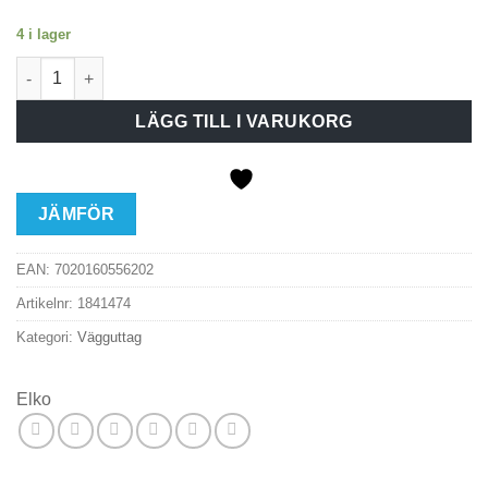
4 i lager
Elko RS ROT 2-vägsuttag ojordat UTP Fjällvit mängd
LÄGG TILL I VARUKORG
JÄMFÖR
EAN:
7020160556202
Artikelnr:
1841474
Kategori:
Vägguttag
Elko