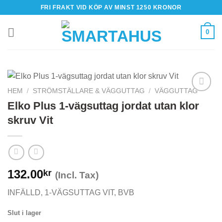
Skip
FRI FRAKT VID KÖP AV MINST 1250 KRONOR
to
content
0
HEM
/
STRÖMSTÄLLARE & VÄGGUTTAG
/
VÄGGUTTAG
Elko Plus 1-vägsuttag jordat utan klor
skruv Vit
132.00
kr
(Incl. Tax)
INFÄLLD, 1-VÄGSUTTAG VIT, BVB
Slut i lager