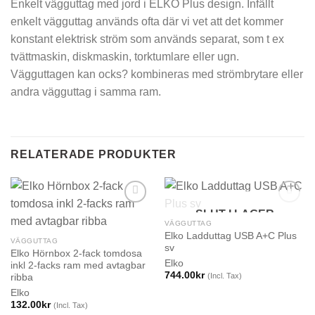
Enkelt vägguttag med jord i ELKO Plus design. Infällt
enkelt vägguttag används ofta där vi vet att det kommer
konstant elektrisk ström som används separat, som t ex
tvättmaskin, diskmaskin, torktumlare eller ugn.
Vägguttagen kan ocks? kombineras med strömbrytare eller
andra vägguttag i samma ram.
RELATERADE PRODUKTER
SLUT I LAGER
VÄGGUTTAG
Elko Ladduttag USB A+C Plus
VÄGGUTTAG
sv
Elko Hörnbox 2-fack tomdosa
Elko
inkl 2-facks ram med avtagbar
744.00
kr
(Incl. Tax)
ribba
Elko
132.00
kr
(Incl. Tax)