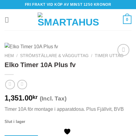
Skip
FRI FRAKT VID KÖP AV MINST 1250 KRONOR
to
content
0
HEM
/
STRÖMSTÄLLARE & VÄGGUTTAG
/
TIMER UTTAG
Elko Timer 10A Plus fv
1,351.00
kr
(Incl. Tax)
Timer 10A för montage i apparatdosa. Plus Fjällvit, BVB
Slut i lager