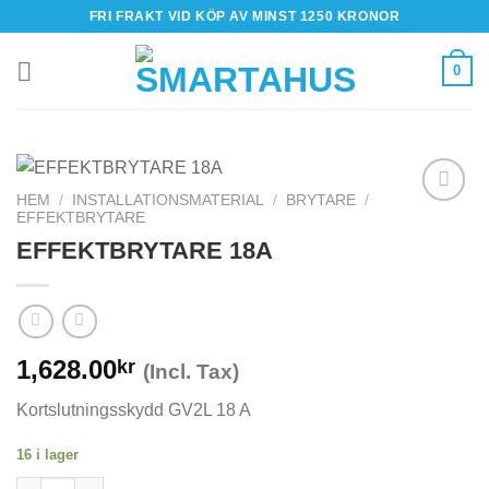
Skip
FRI FRAKT VID KÖP AV MINST 1250 KRONOR
to
content
0
HEM
/
INSTALLATIONSMATERIAL
/
BRYTARE
/
EFFEKTBRYTARE
EFFEKTBRYTARE 18A
1,628.00
kr
(Incl. Tax)
Kortslutningsskydd GV2L 18 A
16 i lager
EFFEKTBRYTARE 18A mängd