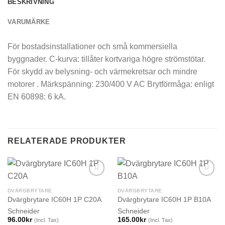
BESKRIVNING
VARUMÄRKE
För bostadsinstallationer och små kommersiella
byggnader. C-kurva: tillåter kortvariga högre strömstötar.
För skydd av belysning- och värmekretsar och mindre
motorer . Märkspänning: 230/400 V AC Brytförmåga: enligt
EN 60898: 6 kA.
RELATERADE PRODUKTER
DVÄRGBRYTARE
DVÄRGBRYTARE
Dvärgbrytare IC60H 1P C20A
Dvärgbrytare IC60H 1P B10A
Schneider
Schneider
96.00
kr
165.00
kr
(Incl. Tax)
(Incl. Tax)