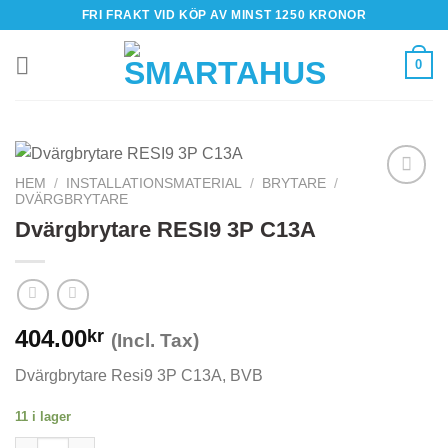
Skip
FRI FRAKT VID KÖP AV MINST 1250 KRONOR
to
content
0
HEM
/
INSTALLATIONSMATERIAL
/
BRYTARE
/
DVÄRGBRYTARE
Dvärgbrytare RESI9 3P C13A
404.00
kr
(Incl. Tax)
Dvärgbrytare Resi9 3P C13A, BVB
11 i lager
Dvärgbrytare RESI9 3P C13A mängd