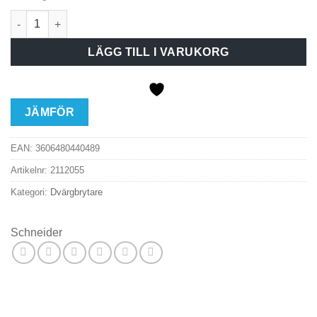
Dvärgbrytare IC60N 2P C6A mängd
LÄGG TILL I VARUKORG
JÄMFÖR
EAN:
3606480440489
Artikelnr:
2112055
Kategori:
Dvärgbrytare
Schneider