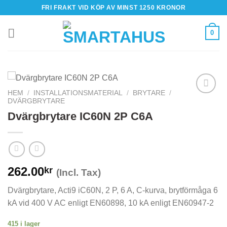
Skip
FRI FRAKT VID KÖP AV MINST 1250 KRONOR
to
content
0
HEM
/
INSTALLATIONSMATERIAL
/
BRYTARE
/
DVÄRGBRYTARE
Dvärgbrytare IC60N 2P C6A
262.00
kr
(Incl. Tax)
Dvärgbrytare, Acti9 iC60N, 2 P, 6 A, C-kurva, brytförmåga 6
kA vid 400 V AC enligt EN60898, 10 kA enligt EN60947-2
415 i lager