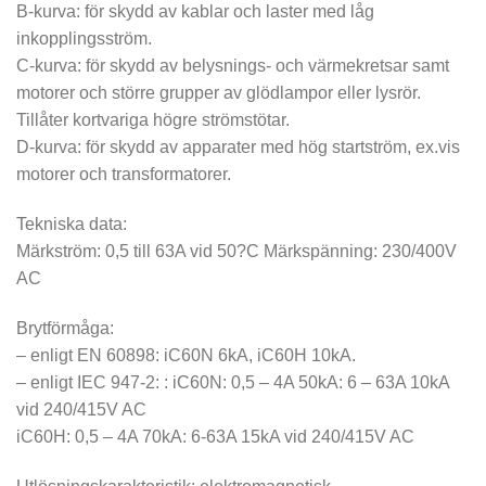
B-kurva: för skydd av kablar och laster med låg
inkopplingsström.
C-kurva: för skydd av belysnings- och värmekretsar samt
motorer och större grupper av glödlampor eller lysrör.
Tillåter kortvariga högre strömstötar.
D-kurva: för skydd av apparater med hög startström, ex.vis
motorer och transformatorer.
Tekniska data:
Märkström: 0,5 till 63A vid 50?C Märkspänning: 230/400V
AC
Brytförmåga:
– enligt EN 60898: iC60N 6kA, iC60H 10kA.
– enligt IEC 947-2: : iC60N: 0,5 – 4A 50kA: 6 – 63A 10kA
vid 240/415V AC
iC60H: 0,5 – 4A 70kA: 6-63A 15kA vid 240/415V AC