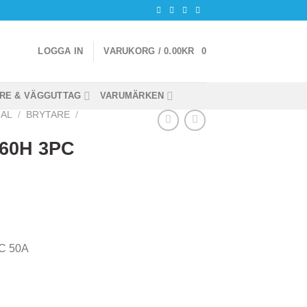
LOGGA IN
VARUKORG /
0.00
KR
0
RE & VÄGGUTTAG
VARUMÄRKEN
IAL
/
BRYTARE
/
C60H 3PC
PC 50A