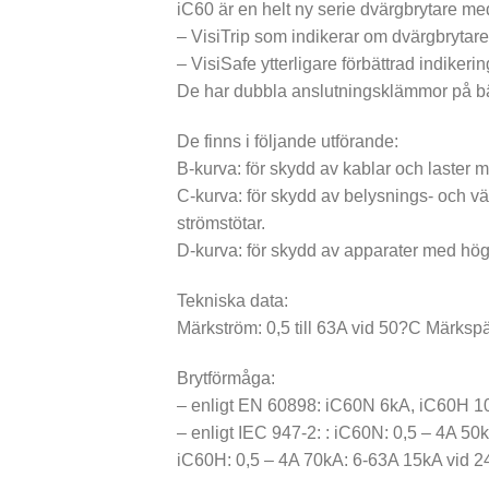
iC60 är en helt ny serie dvärgbrytare m
– VisiTrip som indikerar om dvärgbrytaren l
– VisiSafe ytterligare förbättrad indikerin
De har dubbla anslutningsklämmor på bä
De finns i följande utförande:
B-kurva: för skydd av kablar och laster 
C-kurva: för skydd av belysnings- och vär
strömstötar.
D-kurva: för skydd av apparater med hög 
Tekniska data:
Märkström: 0,5 till 63A vid 50?C Märks
Brytförmåga:
– enligt EN 60898: iC60N 6kA, iC60H 1
– enligt IEC 947-2: : iC60N: 0,5 – 4A 5
iC60H: 0,5 – 4A 70kA: 6-63A 15kA vid 