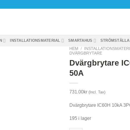
N
INSTALLATIONSMATERIAL
SMARTAHUS
STRÖMSTÄLLA
HEM
/
INSTALLATIONSMATER
DVÄRGBRYTARE
Dvärgbrytare I
50A
731.00
kr
(Incl. Tax)
Dvärgbrytare IC60H 10kA 3
195 i lager