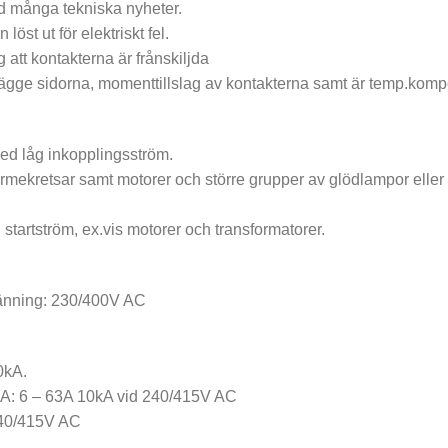
ed många tekniska nyheter.
öst ut för elektriskt fel.
g att kontakterna är frånskiljda
gge sidorna, momenttillslag av kontakterna samt är temp.kom
med låg inkopplingsström.
mekretsar samt motorer och större grupper av glödlampor eller ly
startström, ex.vis motorer och transformatorer.
pänning: 230/400V AC
0kA.
0kA: 6 – 63A 10kA vid 240/415V AC
240/415V AC