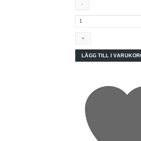
Dvärgbrytare
IC60H
3PC
50A
mängd
LÄGG TILL I VARUKOR