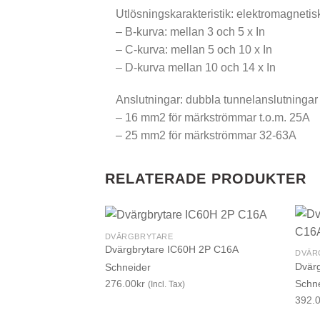
Utlösningskarakteristik: elektromagnetis
– B-kurva: mellan 3 och 5 x In
– C-kurva: mellan 5 och 10 x In
– D-kurva mellan 10 och 14 x In
Anslutningar: dubbla tunnelanslutningar 
– 16 mm2 för märkströmmar t.o.m. 25A
– 25 mm2 för märkströmmar 32-63A
RELATERADE PRODUKTER
DVÄRGBRYTARE
Dvärgbrytare IC60H 2P C16A
DVÄR
Dvär
Schneider
276.00
kr
Schn
(Incl. Tax)
392.