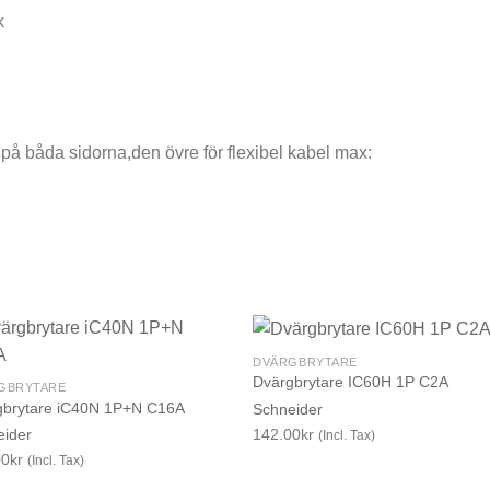
k
på båda sidorna,den övre för flexibel kabel max:
DVÄRGBRYTARE
Dvärgbrytare IC60H 1P C2A
GBRYTARE
gbrytare iC40N 1P+N C16A
Schneider
142.00
kr
eider
(Incl. Tax)
00
kr
(Incl. Tax)