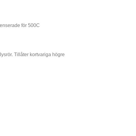
penserade för 500C
srör. Tillåter kortvariga högre