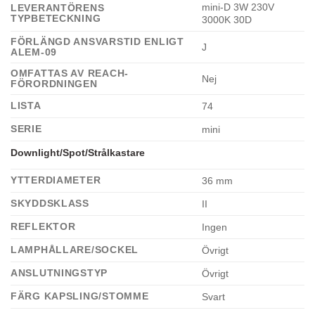
mini-D 3W 230V
LEVERANTÖRENS
TYPBETECKNING
3000K 30D
FÖRLÄNGD ANSVARSTID ENLIGT
J
ALEM-09
OMFATTAS AV REACH-
Nej
FÖRORDNINGEN
LISTA
74
SERIE
mini
Downlight/Spot/Strålkastare
YTTERDIAMETER
36 mm
SKYDDSKLASS
II
REFLEKTOR
Ingen
LAMPHÅLLARE/SOCKEL
Övrigt
ANSLUTNINGSTYP
Övrigt
FÄRG KAPSLING/STOMME
Svart