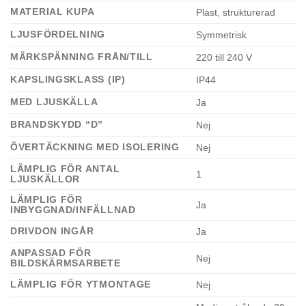
MATERIAL KUPA
Plast, strukturerad
LJUSFÖRDELNING
Symmetrisk
MÄRKSPÄNNING FRÅN/TILL
220 till 240 V
KAPSLINGSKLASS (IP)
IP44
MED LJUSKÄLLA
Ja
BRANDSKYDD “D”
Nej
ÖVERTÄCKNING MED ISOLERING
Nej
LÄMPLIG FÖR ANTAL
1
LJUSKÄLLOR
LÄMPLIG FÖR
Ja
INBYGGNAD/INFÄLLNAD
DRIVDON INGÅR
Ja
ANPASSAD FÖR
Nej
BILDSKÄRMSARBETE
LÄMPLIG FÖR YTMONTAGE
Nej