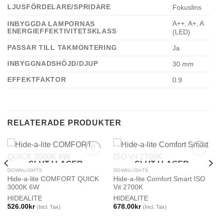
LJUSFÖRDELARE/SPRIDARE
Fokuslins
A++, A+, A
INBYGGDA LAMPORNAS
ENERGIEFFEKTIVITETSKLASS
(LED)
PASSAR TILL TAKMONTERING
Ja
INBYGGNADSHÖJD/DJUP
30 mm
EFFEKTFAKTOR
0.9
RELATERADE PRODUKTER
SLUT I LAGER
SLUT I LAGER
DOWNLIGHTS
DOWNLIGHTS
Hide-a-lite COMFORT QUICK
Hide-a-lite Comfort Smart ISO
3000K 6W
Vit 2700K
HIDEALITE
HIDEALITE
526.00
kr
678.00
kr
(Incl. Tax)
(Incl. Tax)