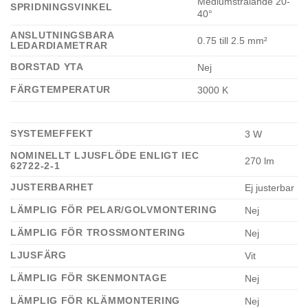
Mediumstrålande 20-
SPRIDNINGSVINKEL
40°
ANSLUTNINGSBARA
0.75 till 2.5 mm²
LEDARDIAMETRAR
BORSTAD YTA
Nej
FÄRGTEMPERATUR
3000 K
SYSTEMEFFEKT
3 W
NOMINELLT LJUSFLÖDE ENLIGT IEC
270 lm
62722-2-1
JUSTERBARHET
Ej justerbar
LÄMPLIG FÖR PELAR/GOLVMONTERING
Nej
LÄMPLIG FÖR TROSSMONTERING
Nej
LJUSFÄRG
Vit
LÄMPLIG FÖR SKENMONTAGE
Nej
LÄMPLIG FÖR KLÄMMONTERING
Nej