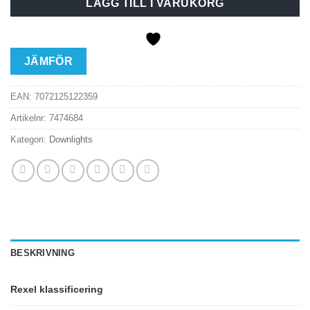
LÄGG TILL I VARUKORG
JÄMFÖR
EAN:
7072125122359
Artikelnr:
7474684
Kategori:
Downlights
BESKRIVNING
Rexel klassificering