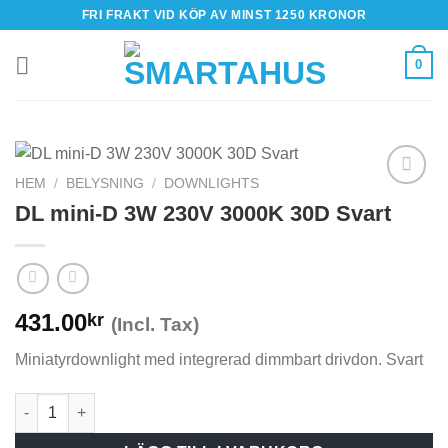
Skip
FRI FRAKT VID KÖP AV MINST 1250 KRONOR
to
content
0
HEM
/
BELYSNING
/
DOWNLIGHTS
DL mini-D 3W 230V 3000K 30D Svart
431.00
kr
(Incl. Tax)
Miniatyrdownlight med integrerad dimmbart drivdon. Svart
DL mini-D 3W 230V 3000K 30D Svart mängd