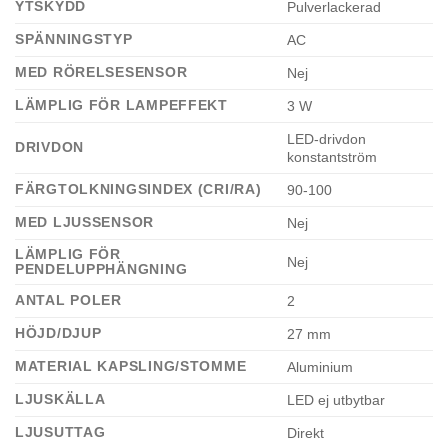
YTSKYDD
Pulverlackerad
SPÄNNINGSTYP
AC
MED RÖRELSESENSOR
Nej
LÄMPLIG FÖR LAMPEFFEKT
3 W
LED-drivdon
DRIVDON
konstantström
FÄRGTOLKNINGSINDEX (CRI/RA)
90-100
MED LJUSSENSOR
Nej
LÄMPLIG FÖR
Nej
PENDELUPPHÄNGNING
ANTAL POLER
2
HÖJD/DJUP
27 mm
MATERIAL KAPSLING/STOMME
Aluminium
LJUSKÄLLA
LED ej utbytbar
LJUSUTTAG
Direkt