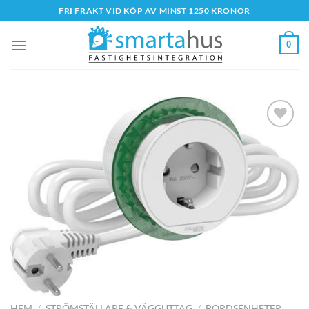
Skip
FRI FRAKT VID KÖP AV MINST 1250 KRONOR
to
content
0
HEM
/
STRÖMSTÄLLARE & VÄGGUTTAG
/
BORDSENHETER