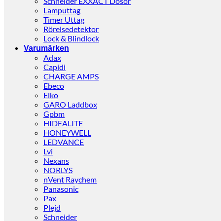
Schneider EXXACT Dosor
Lamputtag
Timer Uttag
Rörelsedetektor
Lock & Blindlock
Varumärken
Adax
Capidi
CHARGE AMPS
Ebeco
Elko
GARO Laddbox
Gpbm
HIDEALITE
HONEYWELL
LEDVANCE
Lvi
Nexans
NORLYS
nVent Raychem
Panasonic
Pax
Plejd
Schneider