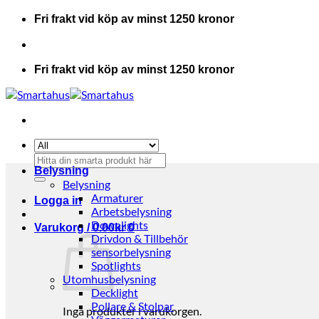
Skip
Fri frakt vid köp av minst 1250 kronor
to
content
Fri frakt vid köp av minst 1250 kronor
Sök
Belysning
efter:
Belysning
Armaturer
Logga in
Arbetsbelysning
Downlights
Varukorg /
0.00
kr
0
Drivdon & Tillbehör
sensorbelysning
Spotlights
Utomhusbelysning
Decklight
Pollare & Stolpar
Inga produkter i varukorgen.