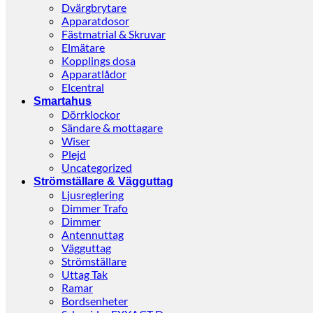
Dvärgbrytare
Apparatdosor
Fästmatrial & Skruvar
Elmätare
Kopplings dosa
Apparatlådor
Elcentral
Smartahus
Dörrklockor
Sändare & mottagare
Wiser
Plejd
Uncategorized
Strömställare & Vägguttag
Ljusreglering
Dimmer Trafo
Dimmer
Antennuttag
Vägguttag
Strömställare
Uttag Tak
Ramar
Bordsenheter