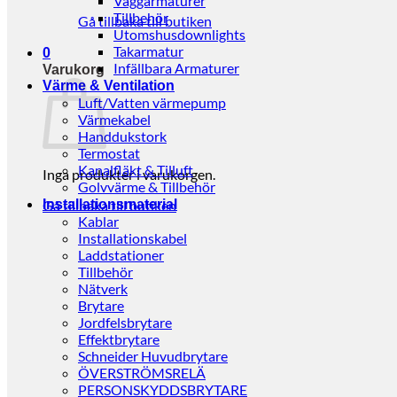
Väggarmaturer
Tillbehör
Gå tillbaka till butiken
Utomshusdownlights
Takarmatur
0
Infällbara Armaturer
Varukorg
Värme & Ventilation
Luft/Vatten värmepump
Värmekabel
Handdukstork
Termostat
Kanalfläkt & Tilluft
Inga produkter i varukorgen.
Golvvärme & Tillbehör
Gå tillbaka till butiken
Installationsmaterial
Kablar
Installationskabel
Laddstationer
Tillbehör
Nätverk
Brytare
Jordfelsbrytare
Effektbrytare
Schneider Huvudbrytare
ÖVERSTRÖMSRELÄ
PERSONSKYDDSBRYTARE