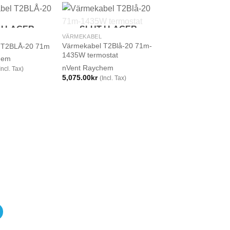
 I LAGER
SLUT I LAGER
VÄRMEKABEL
Värmekabel T2Blå-20 71m-
 T2BLÅ-20 71m
1435W termostat
hem
nVent Raychem
Incl. Tax)
5,075.00
kr
(Incl. Tax)