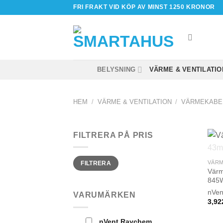
Skip
FRI FRAKT VID KÖP AV MINST 1250 KRONOR
to
content
BELYSNING
VÄRME & VENTILATIO
HEM
/
VÄRME & VENTILATION
/
VÄRMEKABE
FILTRERA PÅ PRIS
Min
Max
VÄRM
FILTRERA
pris
pris
Värm
845W
nVen
VARUMÄRKEN
3,92
nVent Raychem