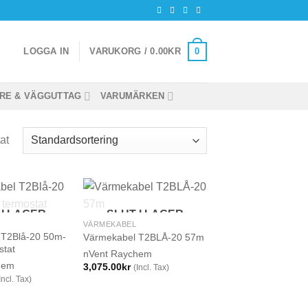
0
LOGGA IN
VARUKORG /
0.00
KR
RE & VÄGGUTTAG
VARUMÄRKEN
at
 I LAGER
SLUT I LAGER
VÄRMEKABEL
 T2Blå-20 50m-
Värmekabel T2BLÅ-20 57m
stat
nVent Raychem
hem
3,075.00
kr
(Incl. Tax)
Incl. Tax)