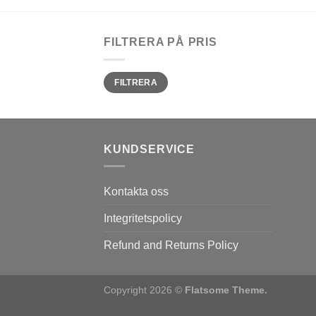
FILTRERA PÅ PRIS
Min
Max
FILTRERA
pris
pris
KUNDSERVICE
Kontakta oss
Integritetspolicy
Refund and Returns Policy
Copyright 2026 ©
Flatsome Theme.