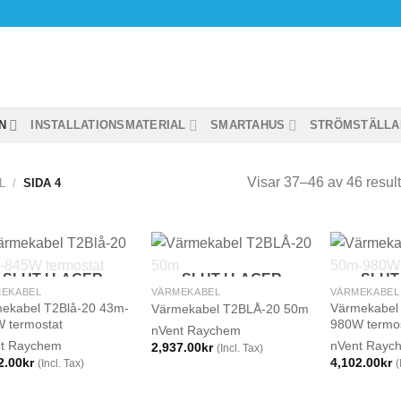
N
INSTALLATIONSMATERIAL
SMARTAHUS
STRÖMSTÄLLA
Visar 37–46 av 46 result
L
/
SIDA 4
SLUT I LAGER
SLUT I LAGER
SLUT
EKABEL
VÄRMEKABEL
VÄRMEKABEL
ekabel T2Blå-20 43m-
Värmekabel
Värmekabel T2BLÅ-20 50m
 termostat
980W termo
nVent Raychem
t Raychem
nVent Rayc
2,937.00
kr
(Incl. Tax)
2.00
kr
4,102.00
kr
(Incl. Tax)
(