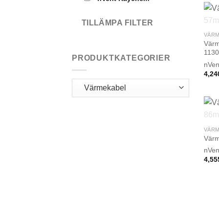
TILLÄMPA FILTER
VÄRM
Värm
1130
PRODUKTKATEGORIER
nVen
4,24
VÄRM
Värm
nVen
4,55