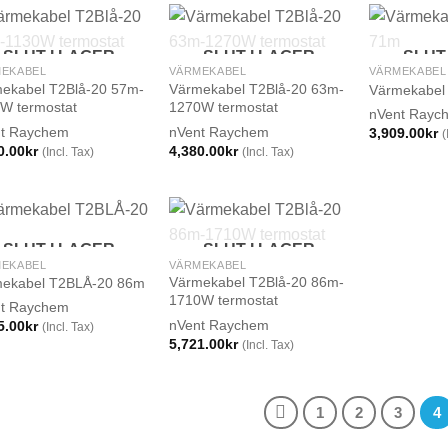
SLUT I LAGER
SLUT I LAGER
SLUT
EKABEL
VÄRMEKABEL
VÄRMEKABEL
ekabel T2Blå-20 57m-
Värmekabel T2Blå-20 63m-
Värmekabel
W termostat
1270W termostat
nVent Rayc
t Raychem
nVent Raychem
3,909.00
kr
(
0.00
kr
4,380.00
kr
(Incl. Tax)
(Incl. Tax)
SLUT I LAGER
SLUT I LAGER
EKABEL
VÄRMEKABEL
Värmekabel T2Blå-20 86m-
ekabel T2BLÅ-20 86m
1710W termostat
t Raychem
nVent Raychem
5.00
kr
(Incl. Tax)
5,721.00
kr
(Incl. Tax)
1
2
3
4